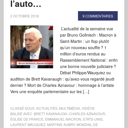
l’auto…
2 OCTOBRE 2018
9 COMMENTAIRES
L’actualité de la semaine vue
par Bruno Gollnisch : Macron à
Saint-Martin : un flop plutôt
qu’un nouveau souffle ? 1
million d’euros rendus au
Rassemblement National : enfin
une bonne nouvelle judiciaire ?
Débat Philippe/Wauquiez ou
audition de Brett Kavanaugh : qu’avez-vous regardé jeudi
dernier ? Mort de Charles Aznavour : hommage à l’artiste
Vers une enquête parlementaire sur les […]
CLASSÉ SOUS :
ACTUALITÉS
,
MULTIMÉDIA
,
VIDÉOS
BALISÉ AVEC :
BRETT KAVANAUGH
,
CHARLES AZNAVOUR
,
ÉGLISE DE FRANCE
,
EMMANUEL MACRON
,
ETATS-UNIS
,
LAURENT WAUQUIEZ
,
MARTINE AUBRY
,
MONDIAL DE