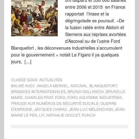
ont disparu et 530 000 salariés
entre 2006 et 2015 en France
rapportait l’Insee et la
dégringolade se poursuit. «De
la fusion ratée entre Alstom et
Siemens aux reprises avortées
d’Ascoval ou de l’usine Ford
Blanquefort , les déconvenues industrielles s’accumulent
pour le gouvernement » notait Le Figaro il ya quelques
jours, […]
CLASSÉ SOUS :
ACTUALITÉS
BALISÉ AVEC :
ANGELA MERKEL
,
ASCOVAL
,
BLANQUEFORT
,
BRIGADES INTERNATIONALES
,
BRUNO GOLLNISCH
,
BRUNO LE
MAIRE
,
CHARLES PRAT
,
FORD
,
FORD AQUITAINE INDUSTRIES
,
FRAUDE AUX NUMÉROS DE SÉCURITÉ SOCIALE
,
GUERRE
D'ESPAGNE
,
JACQUES CHIRAC
,
JEAN-LUC MÉLENCHON
,
JEAN-
MARIE LE PEN
,
LFI
,
NATHALIE GOULET
,
PUNCH