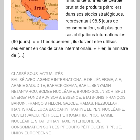
millions de tonnes de pétrole
brut et de produits pétroliers
dans ses stocks stratégiques,
représentant 98,5 jours de
consommation, soit plus que
ses obligations internationales
(90 jours). » « Théoriquement, ils doivent être utilisés
seulement en cas de crise internationale. » Hier, le ministre
de […]
CLASSÉ SOUS :
ACTUALITÉS
BALISÉ AVEC :
AGENCE INTERNATIONALE DE L'ÉNERGIE
,
AIE
,
ARABIE SAOUDITE
,
BARACK OBAMA
,
BARIL
,
BENYAMIN
NETANYAHOU
,
BOMBE NUCLÉAIRE
,
BRUNO GOLLNISCH
,
BRUT
,
ENERGY FUNDS ADVISORS
,
ESSENCE
,
ETATS-UNIS
,
FRANÇOIS
BAROIN
,
FRANÇOIS FILLON
,
GAZOLE
,
HAMAS
,
HEZBOLLAH
,
IRAN
,
ISRAËL
,
LUCA BACCARINI
,
MARINE LE PEN
,
NUCLÉAIRE
,
OLIVIER JAKOB
,
PÉTROLE
,
PETROMATRIX
,
PROGRAMME
NUCLÉAIRE
,
SHAH D’IRAN
,
TAXE INTÉRIEURE DE
CONSOMMATION SUR LES PRODUITS PÉTROLIERS
,
TIPP
,
UE
,
UNION EUROPÉENNE