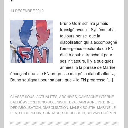
14 DÉCEMBRE 2010
Bruno Gollnisch n’a jamais
transigé avec le Système et a
toujours pensé que la
diabolisation qui a accompagné
l’émergence électorale du FN
était à double tranchant pour
ses initiateurs. Il y a quelques
années, à la phrase de Marine
énonçant que « le FN progresse malgré la diabolisation »,
Bruno soulignait pour sa part que « le FN progresse […]
CLASSÉ SOUS :
ACTUALITÉS
,
ARCHIVES
,
CAMPAGNE INTERNE
BALISÉ AVEC :
BRUNO GOLLNISCH
,
BVA
,
CAMPAGNE INTERNE
,
DÉDIABOLISATION
,
DIABOLISATION
,
MALEK BOUTIH
,
MARINE LE
PEN
,
OCCUPATION
,
SONDAGE
,
SUCCESSION
,
SYLVAIN CRÉPON