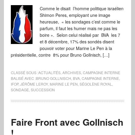
Comme le disait l’homme politique israélien
Shimon Peres, employant une image
heureuse, « les sondages c’est comme le
parfum, il faut les humer mais ne pas les
boire ». Selon celui réalisé par BVA les 7
et 8 décembre, 17% des sondés disent
pouvoir voter pour Marine Le Pen à la
présidentielle, contre 8% pour Bruno Gollnisch, […]
CLASSÉ SOUS :
ACTUALITÉS
,
ARCHIVES
,
CAMPAGNE INTERNE
BALISÉ AVEC :
BRUNO GOLLNISCH
,
BVA
,
CAMPAGNE INTERNE
,
IFOP
,
JÉRÔME LEROY
,
MARINE LE PEN
,
SÉGOLÈNE ROYAL
,
SONDAGE
,
SUCCESSION
Faire Front avec Gollnisch
!