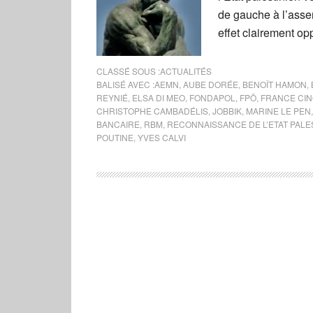
de gauche à l’assem
effet clairement o
CLASSÉ SOUS :
ACTUALITÉS
BALISÉ AVEC :
AEMN
,
AUBE DORÉE
,
BENOÎT HAMON
,
REYNIÉ
,
ELSA DI MEO
,
FONDAPOL
,
FPÖ
,
FRANCE CI
CHRISTOPHE CAMBADÉLIS
,
JOBBIK
,
MARINE LE PEN
BANCAIRE
,
RBM
,
RECONNAISSANCE DE L’ETAT PALE
POUTINE
,
YVES CALVI