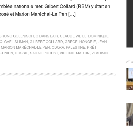
blée nationale hier. Gilbert Collard (RBM) y était en
pposé et Marion Maréchal-Le Pen […]
BRUNO GOLLNISCH
,
C DANS L’AIR
,
CLAUDE WEILL
,
DOMINIQUE
NQ
,
GAËL SLIMAN
,
GILBERT COLLARD
,
GRÈCE
,
HONGRIE
,
JEAN-
,
MARION MARÉCHAL-LE PEN
,
ODOXA
,
PALESTINE
,
PRÊT
STINIEN
,
RUSSIE
,
SARAH PROUST
,
VIRGINIE MARTIN
,
VLADIMIR