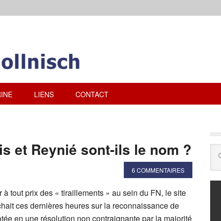
INE
LIENS
CONTACT
 et Reynié sont-ils le nom ?
6 COMMENTAIRES
à tout prix des « tiraillements » au sein du FN, le site
hait ces dernières heures sur la reconnaissance de
votée en une résolution non contraignante par la majorité