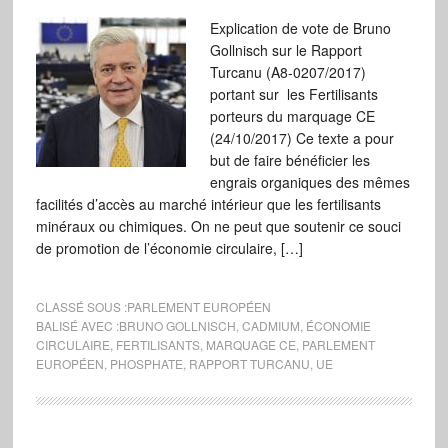
Explication de vote de Bruno
Gollnisch sur le Rapport
Turcanu (A8-0207/2017)
portant sur les Fertilisants
porteurs du marquage CE
(24/10/2017) Ce texte a pour
but de faire bénéficier les
engrais organiques des mêmes
facilités d’accès au marché intérieur que les fertilisants
minéraux ou chimiques. On ne peut que soutenir ce souci
de promotion de l’économie circulaire, […]
CLASSÉ SOUS :
PARLEMENT EUROPÉEN
BALISÉ AVEC :
BRUNO GOLLNISCH
,
CADMIUM
,
ÉCONOMIE
CIRCULAIRE
,
FERTILISANTS
,
MARQUAGE CE
,
PARLEMENT
EUROPÉEN
,
PHOSPHATE
,
RAPPORT TURCANU
,
UE