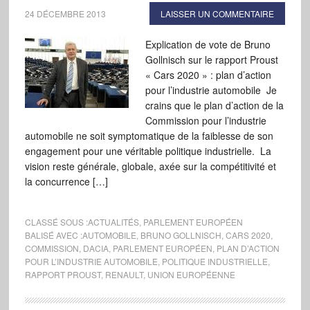
24 DÉCEMBRE 2013
LAISSER UN COMMENTAIRE
Explication de vote de Bruno
Gollnisch sur le rapport Proust
« Cars 2020 » : plan d’action
pour l’industrie automobile Je
crains que le plan d’action de la
Commission pour l’industrie
automobile ne soit symptomatique de la faiblesse de son
engagement pour une véritable politique industrielle. La
vision reste générale, globale, axée sur la compétitivité et
la concurrence […]
CLASSÉ SOUS :
ACTUALITÉS
,
PARLEMENT EUROPÉEN
BALISÉ AVEC :
AUTOMOBILE
,
BRUNO GOLLNISCH
,
CARS 2020
,
COMMISSION
,
DACIA
,
PARLEMENT EUROPÉEN
,
PLAN D’ACTION
POUR L’INDUSTRIE AUTOMOBILE
,
POLITIQUE INDUSTRIELLE
,
RAPPORT PROUST
,
RENAULT
,
UNION EUROPÉENNE