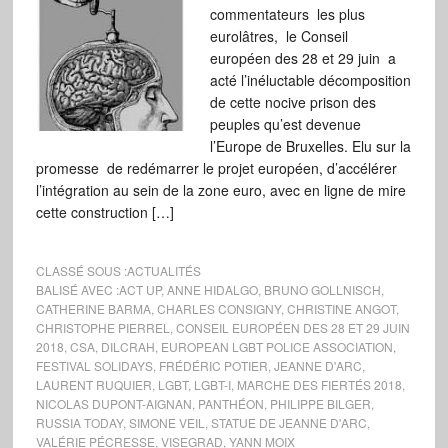
commentateurs les plus
eurolâtres, le Conseil
européen des 28 et 29 juin a
acté l’inéluctable décomposition
de cette nocive prison des
peuples qu’est devenue
l’Europe de Bruxelles. Elu sur la
promesse de redémarrer le projet européen, d’accélérer
l’intégration au sein de la zone euro, avec en ligne de mire
cette construction […]
CLASSÉ SOUS :
ACTUALITÉS
BALISÉ AVEC :
ACT UP
,
ANNE HIDALGO
,
BRUNO GOLLNISCH
,
CATHERINE BARMA
,
CHARLES CONSIGNY
,
CHRISTINE ANGOT
,
CHRISTOPHE PIERREL
,
CONSEIL EUROPÉEN DES 28 ET 29 JUIN
2018
,
CSA
,
DILCRAH
,
EUROPEAN LGBT POLICE ASSOCIATION
,
FESTIVAL SOLIDAYS
,
FRÉDÉRIC POTIER
,
JEANNE D'ARC
,
LAURENT RUQUIER
,
LGBT
,
LGBT-I
,
MARCHE DES FIERTÉS 2018
,
NICOLAS DUPONT-AIGNAN
,
PANTHÉON
,
PHILIPPE BILGER
,
RUSSIA TODAY
,
SIMONE VEIL
,
STATUE DE JEANNE D'ARC
,
VALÉRIE PÉCRESSE
,
VISEGRAD
,
YANN MOIX