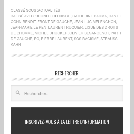
CLASSÉ SOUS :
ACTUALITÉS
BALISÉ AVEC :
BRUNO GOLLNISCH
,
CATHERINE BARMA
,
DANIEL
COHN-BENDIT
,
FRONT DE GAUCHE
,
JEAN-LUC MÉLENCHON
,
JEAN-MARIE LE PEN
,
LAURENT RUQUIER
,
LIGUE DES DROITS
DE L’HOMME
,
MICHEL DRUCKER
,
OLIVIER BESANCENOT
,
PARTI
DE GAUCHE
,
PG
,
PIERRE LAURENT
,
SOS RACISME
,
STRAUSS-
KAHN
RECHERCHER
INSCRIVEZ-VOUS À LA LETTRE D’INFORMATION