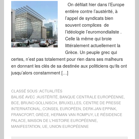
On défilait hier dans l’Europe
entière contre l’austérité, à
l’appel de syndicats bien
souvent complices de
l’idéologie l’euromondialiste .
Celle là même qui broie
littéralement actuellement la
Grèce. Un peuple grec qui
certes, n’est pas totalement pour rien dans ses malheurs
en donnant les clés de sa destinée aux politiciens qu‘ils ont
jusqu’alors constamment […]
CLASSÉ SOUS :
ACTUALITÉS
BALISÉ AVEC :
AUSTÉRITÉ
,
BANQUE CENTRALE EUROPÉENNE
,
BCE
,
BRUNO GOLLNISCH
,
BRUXELLES
,
CENTRE DE PRESSE
INTERNATIONAL
,
CONSEIL EUROPÉEN
,
DERK-JAN EPPINK
,
FRANCFORT
,
GRÈCE
,
HERMAN VAN ROMPUY
,
LE RÉSIDENCE
PALACE
,
MAISON DE L'HISTOIRE EUROPÉENNE
,
MANIFESTATION
,
UE
,
UNION EUROPÉENNE