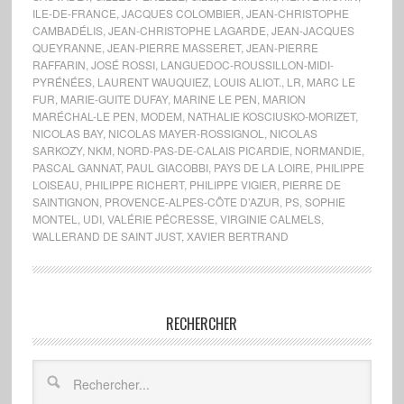
ILE-DE-FRANCE
,
JACQUES COLOMBIER
,
JEAN-CHRISTOPHE
CAMBADÉLIS
,
JEAN-CHRISTOPHE LAGARDE
,
JEAN-JACQUES
QUEYRANNE
,
JEAN-PIERRE MASSERET
,
JEAN-PIERRE
RAFFARIN
,
JOSÉ ROSSI
,
LANGUEDOC-ROUSSILLON-MIDI-
PYRÉNÉES
,
LAURENT WAUQUIEZ
,
LOUIS ALIOT.
,
LR
,
MARC LE
FUR
,
MARIE-GUITE DUFAY
,
MARINE LE PEN
,
MARION
MARÉCHAL-LE PEN
,
MODEM
,
NATHALIE KOSCIUSKO-MORIZET
,
NICOLAS BAY
,
NICOLAS MAYER-ROSSIGNOL
,
NICOLAS
SARKOZY
,
NKM
,
NORD-PAS-DE-CALAIS PICARDIE
,
NORMANDIE
,
PASCAL GANNAT
,
PAUL GIACOBBI
,
PAYS DE LA LOIRE
,
PHILIPPE
LOISEAU
,
PHILIPPE RICHERT
,
PHILIPPE VIGIER
,
PIERRE DE
SAINTIGNON
,
PROVENCE-ALPES-CÔTE D’AZUR
,
PS
,
SOPHIE
MONTEL
,
UDI
,
VALÉRIE PÉCRESSE
,
VIRGINIE CALMELS
,
WALLERAND DE SAINT JUST
,
XAVIER BERTRAND
RECHERCHER