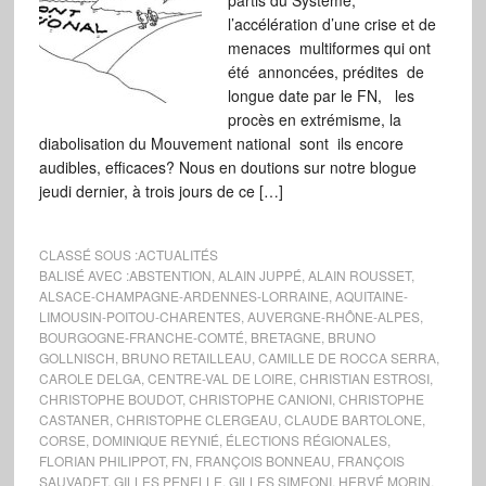
partis du Système,
l’accélération d’une crise et de
menaces multiformes qui ont
été annoncées, prédites de
longue date par le FN, les
procès en extrémisme, la
diabolisation du Mouvement national sont ils encore
audibles, efficaces? Nous en doutions sur notre blogue
jeudi dernier, à trois jours de ce […]
CLASSÉ SOUS :
ACTUALITÉS
BALISÉ AVEC :
ABSTENTION
,
ALAIN JUPPÉ
,
ALAIN ROUSSET
,
ALSACE-CHAMPAGNE-ARDENNES-LORRAINE
,
AQUITAINE-
LIMOUSIN-POITOU-CHARENTES
,
AUVERGNE-RHÔNE-ALPES
,
BOURGOGNE-FRANCHE-COMTÉ
,
BRETAGNE
,
BRUNO
GOLLNISCH
,
BRUNO RETAILLEAU
,
CAMILLE DE ROCCA SERRA
,
CAROLE DELGA
,
CENTRE-VAL DE LOIRE
,
CHRISTIAN ESTROSI
,
CHRISTOPHE BOUDOT
,
CHRISTOPHE CANIONI
,
CHRISTOPHE
CASTANER
,
CHRISTOPHE CLERGEAU
,
CLAUDE BARTOLONE
,
CORSE
,
DOMINIQUE REYNIÉ
,
ÉLECTIONS RÉGIONALES
,
FLORIAN PHILIPPOT
,
FN
,
FRANÇOIS BONNEAU
,
FRANÇOIS
SAUVADET
,
GILLES PENELLE
,
GILLES SIMEONI
,
HERVÉ MORIN
,