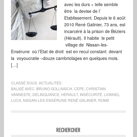
avec les durs » telle semble
être la devise de l’
Etablissement. Depuis le 6 août
2010 René Galinier, 73 ans, est
incarcéré à la prison de Béziers
(Hérault). Il habite le petit
village de Nissan-les-
Ensérune où l’Etat de droit est en recul constant devant
la voyoucratie –douze cambriolages en quelques mois.
[…]
CLASSÉ SOUS :
ACTUALITÉS
BALISÉ AVEC :
BRUNO GOLLNISCH
,
CEPE
,
CHRISTIAN
VANNESTE
,
DÉLINQUANCE
,
HÉRAULT
,
INSÉCURITÉ
,
LIONNEL
LUCA
,
NISSAN-LES-ENSÉRUNE RENÉ GALINIER
,
ROMS
RECHERCHER