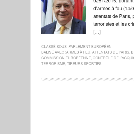
0251/2016) portant 
d’armes à feu (14/0
attentats de Paris,
terroristes et les 
[…]
CLASSÉ SOUS :
PARLEMENT EUROPÉEN
BALISÉ AVEC :
ARMES À FEU
,
ATTENTATS DE PARIS
,
B
COMMISSION EUROPÉENNE
,
CONTRÔLE DE L’ACQUIS
TERRORISME
,
TIREURS SPORTIFS