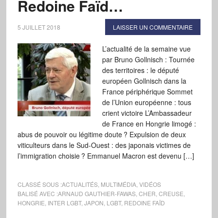
Redoine Faïd…
5 JUILLET 2018
LAISSER UN COMMENTAIRE
L’actualité de la semaine vue
par Bruno Gollnisch : Tournée
des territoires : le député
européen Gollnisch dans la
France périphérique Sommet
de l’Union européenne : tous
crient victoire L’Ambassadeur
de France en Hongrie limogé :
abus de pouvoir ou légitime doute ? Expulsion de deux
viticulteurs dans le Sud-Ouest : des japonais victimes de
l’immigration choisie ? Emmanuel Macron est devenu […]
CLASSÉ SOUS :
ACTUALITÉS
,
MULTIMÉDIA
,
VIDÉOS
BALISÉ AVEC :
ARNAUD GAUTHIER-FAWAS
,
CHER
,
CREUSE
,
HONGRIE
,
INTER LGBT
,
JAPON
,
LGBT
,
REDOINE FAÏD