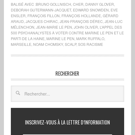
BALISÉ AVEC :
BRUNO GOLLNISCH
,
CHER
,
DANNY GLOVER
,
DEBORAH GUTERMANN-JACQUET
,
EDWARD SNOWDEN
,
EVE
ENSLER
,
FRANÇOIS FILLON
,
FRANÇOIS HOLLANDE
,
GÉRARD
ARAUD
,
JACQUES CHIRAC
,
JEAN-FRANÇOIS DÉREC
,
JEAN-LUC
MÉLENCHON
,
JEAN-MARIE LE PEN
,
JOHN OLIVER
,
L’APPEL DES
500 PSYCHANALYSTES À VOTER CONTRE MARINE LE PEN ET LE
PARTI DE LA HAINE
,
MARINE LE PEN
,
MARK RUFFALO
,
MARSEILLE
,
NOAM CHOMSKY
,
SCALP
,
SOS RACISME
RECHERCHER
INSCRIVEZ-VOUS À LA LETTRE D’INFORMATION