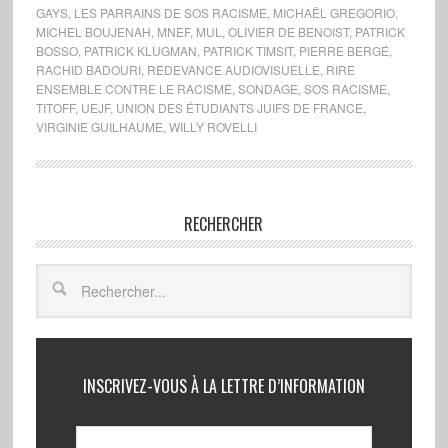
GAYS
,
LES PARRAINS DE SOS RACISME
,
MICHAËL GREGORIO
,
MICHEL BOUJENAH
,
MNEF
,
MUL
,
OLIVIER DE BENOIST
,
PATRICK
BOSSO
,
PATRICK KLUGMAN
,
PATRICK TIMSIT
,
PIERRE BERGÉ
,
RACHID BADOURI
,
REDEVANCE AUDIOVISUELLE
,
RIRE
ENSEMBLE CONTRE LE RACISME
,
SONDAGE
,
SOS RACISME
,
TITOFF
,
UEJF
,
UNION DES ÉTUDIANTS JUIFS DE FRANCE
,
VIRGINIE GUILHAUME
,
WILLY ROVELLI
RECHERCHER
INSCRIVEZ-VOUS À LA LETTRE D’INFORMATION