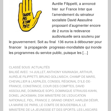
Aurélie Filippetti, a annoncé
hier sur France Inter que
l’amendement du sénateur
socialiste David Assouline
proposant d’augmenter encore
de 2 euros la redevance
audiovisuelle sera soutenu par
le gouvernement. Soit au final 136 euros à débourser pour
financer la propagande progresso-mondialiste qui inonde
les programmes du service public, puisque les […]
CLASSÉ SOUS :
ACTUALITÉS
BALISÉ AVEC :
14 JUILLET
,
ANTHONY KAVANAGH
,
ARTHUR
,
AURÉLIE FILIPPETTI
,
BRUNO GOLLNISCH
,
CHAMP DE MARS
,
CHEVALLIER & LASPALÈS
,
CONSEIL RÉGIONAL D’ILE-DE-
FRANCE
,
CONSTANCE
,
COUR DES COMPTES
,
DAVID
ASSOULINE
,
DOMINIQUE SOPO
,
DOMINIQUE STRAUSS-KAHN
,
DONEL JACKSMAN
,
DSK MINISTÈRE DE L’EDUCATION
NATIONALE
,
FIDL
,
FRANCE 2
,
GRAND ORIENT
,
HARLEM DÉSIR
,
LA MAIRIE DE PARIS
,
LE COMTE DE BOUDERBALA
,
LE
MINISTÈRE DE LA JEUNESSE ET DES SPORTS
,
LES LASCARS