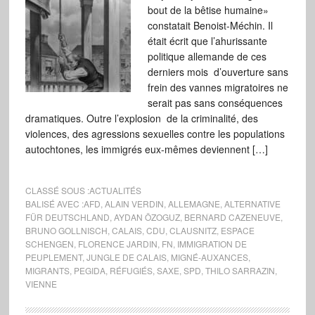
bout de la bêtise humaine»
constatait Benoist-Méchin. Il
était écrit que l’ahurissante
politique allemande de ces
derniers mois d’ouverture sans
frein des vannes migratoires ne
serait pas sans conséquences
dramatiques. Outre l’explosion de la criminalité, des
violences, des agressions sexuelles contre les populations
autochtones, les immigrés eux-mêmes deviennent […]
CLASSÉ SOUS :
ACTUALITÉS
BALISÉ AVEC :
AFD
,
ALAIN VERDIN
,
ALLEMAGNE
,
ALTERNATIVE
FÜR DEUTSCHLAND
,
AYDAN ÖZOGUZ
,
BERNARD CAZENEUVE
,
BRUNO GOLLNISCH
,
CALAIS
,
CDU
,
CLAUSNITZ
,
ESPACE
SCHENGEN
,
FLORENCE JARDIN
,
FN
,
IMMIGRATION DE
PEUPLEMENT
,
JUNGLE DE CALAIS
,
MIGNÉ-AUXANCES
,
MIGRANTS
,
PEGIDA
,
RÉFUGIÉS
,
SAXE
,
SPD
,
THILO SARRAZIN
,
VIENNE