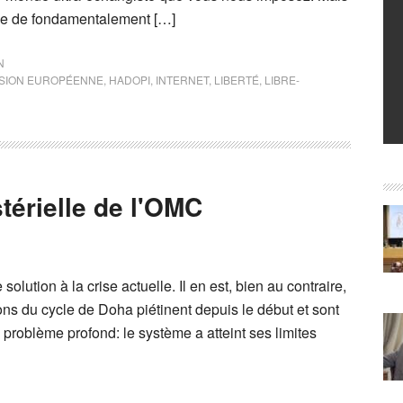
se de fondamentalement […]
N
SION EUROPÉENNE
,
HADOPI
,
INTERNET
,
LIBERTÉ
,
LIBRE-
érielle de l'OMC
olution à la crise actuelle. Il en est, bien au contraire,
ns du cycle de Doha piétinent depuis le début et sont
n problème profond: le système a atteint ses limites