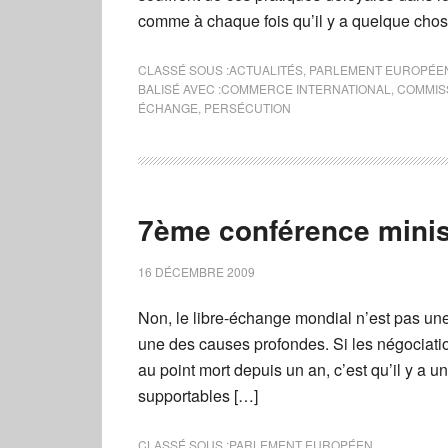
comme à chaque fois qu’il y a quelque cho
CLASSÉ SOUS :
ACTUALITÉS
,
PARLEMENT EUROPÉE
BALISÉ AVEC :
COMMERCE INTERNATIONAL
,
COMMIS
ÉCHANGE
,
PERSÉCUTION
7ème conférence minist
16 DÉCEMBRE 2009
Non, le libre-échange mondial n’est pas une s
une des causes profondes. Si les négociatio
au point mort depuis un an, c’est qu’il y a u
supportables […]
CLASSÉ SOUS :
PARLEMENT EUROPÉEN