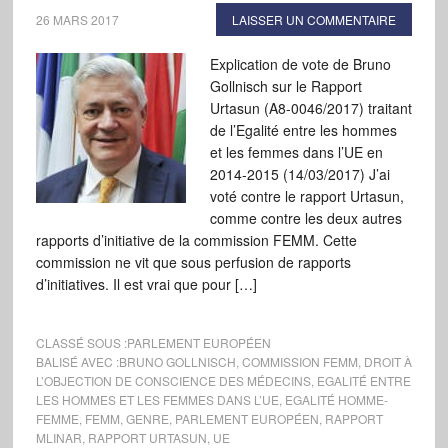
26 MARS 2017
LAISSER UN COMMENTAIRE
Explication de vote de Bruno
Gollnisch sur le Rapport
Urtasun (A8-0046/2017) traitant
de l’Egalité entre les hommes
et les femmes dans l’UE en
2014-2015 (14/03/2017) J’ai
voté contre le rapport Urtasun,
comme contre les deux autres
rapports d’initiative de la commission FEMM. Cette
commission ne vit que sous perfusion de rapports
d’initiatives. Il est vrai que pour […]
CLASSÉ SOUS :
PARLEMENT EUROPÉEN
BALISÉ AVEC :
BRUNO GOLLNISCH
,
COMMISSION FEMM
,
DROIT À
L’OBJECTION DE CONSCIENCE DES MÉDECINS
,
EGALITÉ ENTRE
LES HOMMES ET LES FEMMES DANS L’UE
,
EGALITÉ HOMME-
FEMME
,
FEMM
,
GENRE
,
PARLEMENT EUROPÉEN
,
RAPPORT
MLINAR
,
RAPPORT URTASUN
,
UE