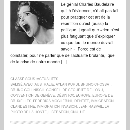
Le génial Charles Baudelaire
qui, à l’évidence, n’était pas fait
pour pratiquer cet art de la
répétition qu’est (aussi) la
politique, jugeait que «rien n’est
plus fatiguant que d’expliquer
ce que tout le monde devrait
savoir ». Force est de
constater, pour ne parler que de l’actualité brûlante, que
de la crise de notre monde […]
CLASSÉ SOUS :
ACTUALITÉS
BALISÉ AVEC :
AUSTRALIE
,
AYLAN KURDI
,
BRUNO CHOSSAT
,
BRUNO GOLLNISCH
,
CONSEIL DE SÉCURITÉ DE L'ONU
,
CONVENTION DE GENÈVE
,
DÉSINTOX
,
EUROPE
,
EUROPE DE
BRUXELLES
,
FEDERICA MOGHERINI
,
IDENTITÉ
,
IMMIGRATION
CLANDESTINE
,
IMMIGRATION INVASION
,
JEAN RASPAIL
,
LA
PHOTO DE LA HONTE
,
LIBÉRATION
,
ONU
,
UE