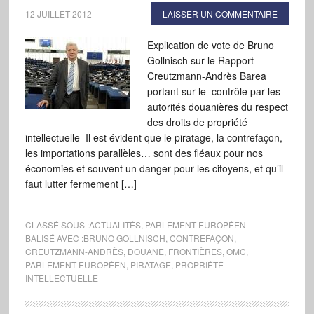
12 JUILLET 2012
LAISSER UN COMMENTAIRE
Explication de vote de Bruno
Gollnisch sur le Rapport
Creutzmann-Andrès Barea
portant sur le contrôle par les
autorités douanières du respect
des droits de propriété
intellectuelle Il est évident que le piratage, la contrefaçon,
les importations parallèles… sont des fléaux pour nos
économies et souvent un danger pour les citoyens, et qu’il
faut lutter fermement […]
CLASSÉ SOUS :
ACTUALITÉS
,
PARLEMENT EUROPÉEN
BALISÉ AVEC :
BRUNO GOLLNISCH
,
CONTREFAÇON
,
CREUTZMANN-ANDRÈS
,
DOUANE
,
FRONTIÈRES
,
OMC
,
PARLEMENT EUROPÉEN
,
PIRATAGE
,
PROPRIÉTÉ
INTELLECTUELLE