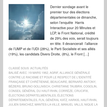
Dernier sondage avant le
premier tour des élections
départementales ce dimanche,
selon l’enquête Harris
Interactive pour 20 Minutes et
LCP, le Front National, crédité
de 29% des voix, serait toujours
en tête. Il devancerait l’alliance
de l’UMP et de l’UDI (28%), le Parti Socialiste et ses alliés
(19%), les candidats Divers Droite, (8%), le Front […]
CLASSÉ SOUS :
ACTUALITÉS
BALISÉ AVEC :
19 MARS 1962
,
AGRIF
,
ALLIANCE GÉNÉRALE
CONTRE LE RACISME ET POUR LE RESPECT DE L'IDENTITÉ
FRANÇAISE ET CHRÉTIENNE
,
BEAUCAIRE
,
BERNARD ANTONY
,
BÉZIERS
,
BRUNO GOLLNISCH
,
CHRISTIANE TAUBIRA
,
COGOLIN
,
CONSEIL GÉNÉRAL DU HAUT-RHIN
,
CORRÈZE
,
CRUCIFIX
,
ÉLECTIONS DÉPARTELMENTALES
,
ÉLECTIONS
DÉPARTEMENTALES
,
FLN
,
GÉNÉRAL KATZ
,
HARKIS
,
HAUT-RHIN
,
JULIEN SANCHEZ
,
MANTES-LA-VILLE
,
MANUEL VALLS
,
NIQUE LA