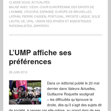
CLASSÉ SOUS :
ACTUALITÉS
BALISÉ AVEC :
CEDH
,
COUR EUROPÉENNE DES DROITS DE
L'HOMME
,
CRUCIFIX
,
ESPAGNE
,
EUROPE DE BRUXELLES
,
LATRAN
,
PIERRE CASSEN
,
PORTUGAL
,
RIPOSTE LAÏQUE
,
SOLIE
LAUTSI
,
UE
,
UFAL
,
UNION DES ATHÉES ET AGNOSTIQUES
RATIONALISTES
,
ZAPATERO
L’UMP affiche ses
préférences
28 JUIN 2010
Dans un éditorial publié le 20 mai
dernier dans Valeurs Actuelles,
Guillaume Roquette soulignait
« les difficultés qu’éprouve la
droite, dès qu’il s’agit des sujets dit
de société, à penser par elle-même, au grand dam de ses