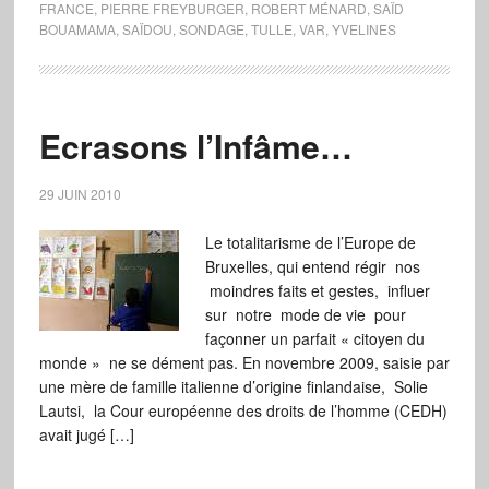
FRANCE
,
PIERRE FREYBURGER
,
ROBERT MÉNARD
,
SAÏD
BOUAMAMA
,
SAÏDOU
,
SONDAGE
,
TULLE
,
VAR
,
YVELINES
Ecrasons l’Infâme…
29 JUIN 2010
Le totalitarisme de l’Europe de
Bruxelles, qui entend régir nos
moindres faits et gestes, influer
sur notre mode de vie pour
façonner un parfait « citoyen du
monde » ne se dément pas. En novembre 2009, saisie par
une mère de famille italienne d’origine finlandaise, Solie
Lautsi, la Cour européenne des droits de l’homme (CEDH)
avait jugé […]