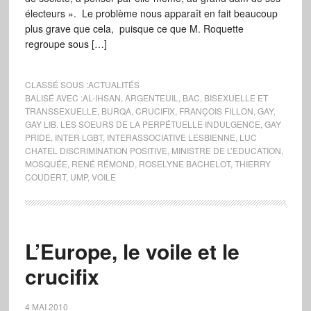
électeurs ». Le problème nous apparaît en fait beaucoup
plus grave que cela, puisque ce que M. Roquette
regroupe sous […]
CLASSÉ SOUS :
ACTUALITÉS
BALISÉ AVEC :
AL-IHSAN
,
ARGENTEUIL
,
BAC
,
BISEXUELLE ET
TRANSSEXUELLE
,
BURQA
,
CRUCIFIX
,
FRANÇOIS FILLON
,
GAY
,
GAY LIB. LES SOEURS DE LA PERPÉTUELLE INDULGENCE
,
GAY
PRIDE
,
INTER LGBT
,
INTERASSOCIATIVE LESBIENNE
,
LUC
CHATEL DISCRIMINATION POSITIVE
,
MINISTRE DE L’EDUCATION
,
MOSQUÉE
,
RENÉ RÉMOND
,
ROSELYNE BACHELOT
,
THIERRY
COUDERT
,
UMP
,
VOILE
L’Europe, le voile et le
crucifix
4 MAI 2010