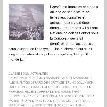
L’Académie française abrita tout
au long de son histoire de
fieffés réactionnaires et
autresaffreux « d’extrême
droite ». Pour autant « Le Front
National ne doit pas entrer sous
la Coupole » déclarait
dernièrement un académicien
sous le sceau de l’anonymat. Une déclaration qui en dit
long sur la nature de la polémique qui a agité le petit
monde […]
CLASSÉ SOUS :
ACTUALITÉS
BALISÉ AVEC :
ACADÉMIE FRANÇAISE
,
ALAIN LAMASSOURE
,
ALEXIS ANTOIS GÉRARD DE CORTANZE
,
BRUNO GOLLNISCH
,
D’ALAIN FINKIELKRAUT
,
EUROPE DE BRUXELLES
,
FÉLICIEN
MARCEAU
,
HÉLÈNE CARRÈRE D'ENCAUSSE
,
IMPÔT
EUROPÉEN
,
JEAN D’ORMESSON
,
JEAN-DENIS BREDIN
,
LICRA
,
MARINE LE PEN
,
MAX GALLO
,
MICHEL DÉON
,
PIERRE NORA
,
ROBERT ARDREY
,
ROBERT SPITZHACKE ET ATHANASE