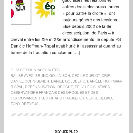
gauchistes les relations et
autres deals électoraux forcés
« pour battre la droite » ont
toujours généré des tensions.
Elue depuis 2002 de la 6e
circonscription de Paris – à
cheval entre les XIe et XXe arrondissements- le député PS
Danièle Hoffman-Rispal avait hurlé à l’assassinat quand au
terme de la tractation conclue en […]
CLASSÉ SOUS :
ACTUALITÉS
BALISÉ AVEC :
BRUNO GOLLNISCH
,
CÉCILE DUFLOT
,
CRIF
,
DANIEL COHN-BENDIT
,
DANIEL GOLDBERG
,
DANIÈLE HOFFMAN-
RISPAL
,
DÉPÉNALISATION
,
DROGUE
,
EELV
,
LÉGISLATIVES
,
OBSERVATOIRE FRANÇAIS DES DROGUES ET DES
TOXICOMANIES
,
PS
,
RICHARD PRASQUIER
,
SERGE BLISKO
,
TONY DREYFUS
RECHERCHER