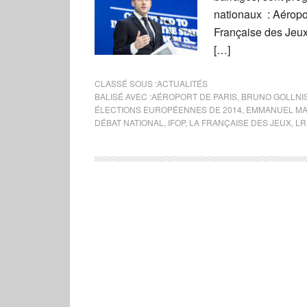
nationaux : Aéropor
Française des Jeux
[…]
CLASSÉ SOUS :
ACTUALITÉS
BALISÉ AVEC :
AÉROPORT DE PARIS
,
BRUNO GOLLNI
ÉLECTIONS EUROPÉENNES DE 2014
,
EMMANUEL M
DÉBAT NATIONAL
,
IFOP
,
LA FRANÇAISE DES JEUX
,
LR