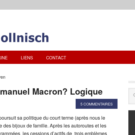
INE
LIENS
CONTACT
yen
mmanuel Macron? Logique
5 COMMENTAIRES
ursuit sa politique du court terme (après nous le
des bijoux de famille. Après les autoroutes et les
grammées les cessions d’actifs de trois emblèmes