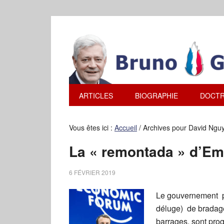
ARTICLES
BIOGRAPHIE
DOCTR
Vous êtes ici :
Accueil
/
Archives pour David Ngu
La « remontada » d’E
6 FÉVRIER 2019
Le gouvernement po
déluge) de bradage 
barrages, sont pro