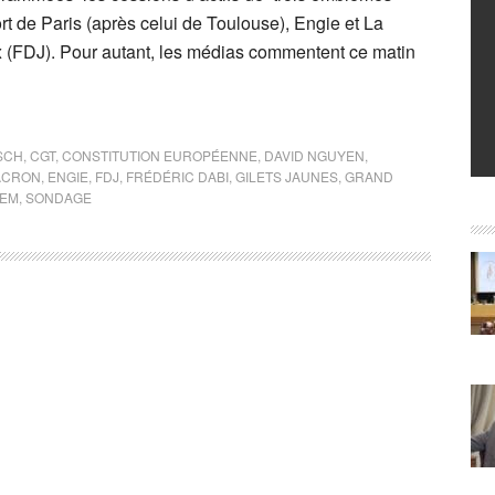
t de Paris (après celui de Toulouse), Engie et La
 (FDJ). Pour autant, les médias commentent ce matin
SCH
,
CGT
,
CONSTITUTION EUROPÉENNE
,
DAVID NGUYEN
,
ACRON
,
ENGIE
,
FDJ
,
FRÉDÉRIC DABI
,
GILETS JAUNES
,
GRAND
EM
,
SONDAGE