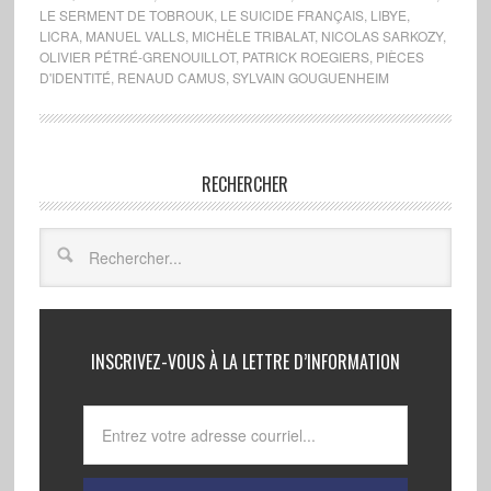
LE SERMENT DE TOBROUK
,
LE SUICIDE FRANÇAIS
,
LIBYE
,
LICRA
,
MANUEL VALLS
,
MICHÈLE TRIBALAT
,
NICOLAS SARKOZY
,
OLIVIER PÉTRÉ-GRENOUILLOT
,
PATRICK ROEGIERS
,
PIÈCES
D'IDENTITÉ
,
RENAUD CAMUS
,
SYLVAIN GOUGUENHEIM
RECHERCHER
INSCRIVEZ-VOUS À LA LETTRE D’INFORMATION