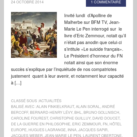
24 OCTOBRE 2014
1 COMMENTAIRE
Invité lundi d’Apolline de
Malherbe sur BFM TV, Jean-
Marie Le Pen interrogé sur le
livre d’Eric Zemmour, notait qu’il
n’était pas anodin que celui-ci
s’intitule «Le suicide français».
Le Président d’honneur du FN
notait ainsi que son énorme
succès s’explique par l’inquiétude de nos compatriotes
justement quant à leur avenir, et notamment leur capacité
à […]
CLASSÉ SOUS :
ACTUALITÉS
BALISÉ AVEC :
ALAIN FINKIELKRAUT
,
ALAIN SORAL
,
ANDRÉ
BERCOFF
,
BERNARD-HENRY LÉVY
,
BHL
,
BRUNO GOLLNISCH
,
CAROLINE FOUREST
,
CHRISTOPHE GUILLUY
,
DAVID DOUCET
,
DE LA GUERRE EN PHILOSOPHIE
,
ERIC ZEMMOUR
,
FN
,
HÔTEL
EUROPE
,
HUGUES LAGRANGE
,
INNA
,
JACQUES SAPIR
,
JACQUES WEBER
,
JEAN-MARIE LE PEN
,
LAURENT OBERTONE
,