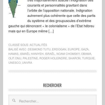
très majoritairement suscité l’indignation des
courants et personnalités gravitant dans
l’orbite de l’opposition nationale. Indignation
autrement plus cohérente que celle des partis
du système et des groupuscules d’extrême
gauche qui dénoncent « le colonialisme » de l’Etat hébreu
mais qui en Europe même […]
CLASSÉ SOUS :
ACTUALITÉS
BALISÉ AVEC :
DESMOND TUTU
,
ERDOGAN
,
EUROPE
,
GAZA
,
HAMAS
,
ISMAËL HANIYEH
,
ISRAËL
,
NOAM CHOMSKY
,
OBAMA
,
OLP
,
ONU
,
PALESTINE
,
ROGER HOLEINDRE
,
SHARON
,
TURQUIE
,
UNESCO
,
UNVRA
RECHERCHER