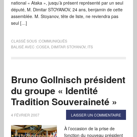
national « Ataka », jusqu’à présent représenté par un seul
député, M. Dimitar STOYANOV, 24 ans, benjamin de cette
assemblée. M. Stoyanov, tête de liste, ne reviendra pas
seul […]
CLASSÉ SOUS :
COMMUNIQUÉS
BALISÉ AVEC :
COSEA
,
DIMITAR STOYANOV
,
ITS
Bruno Gollnisch président
du groupe « Identité
Tradition Souveraineté »
4 FÉVRIER 2007
LAISSER UN COMMENTAIRE
À l’occasion de la prise de
fonction du nouveau président