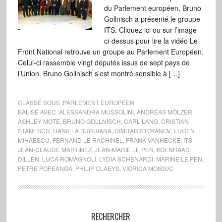
du Parlement européen, Bruno
Gollnisch a présenté le groupe
ITS. Cliquez ici ou sur l’image
ci-dessus pour lire la vidéo Le
Front National retrouve un groupe au Parlement Européen.
Celui-ci rassemble vingt députés issus de sept pays de
l’Union. Bruno Gollnisch s’est montré sensible à […]
CLASSÉ SOUS :
PARLEMENT EUROPÉEN
BALISÉ AVEC :
ALESSANDRA MUSSOLINI
,
ANDRÉAS MÖLZER
,
ASHLEY MOTE
,
BRUNO GOLLNISCH
,
CARL LANG
,
CRISTIAN
STANESCU
,
DANIELA BURUIANA
,
DIMITAR STOYANOV
,
EUGEN
MIHAESCU
,
FERNAND LE RACHINEL
,
FRANK VANHECKE
,
ITS
,
JEAN-CLAUDE MARTINEZ
,
JEAN-MARIE LE PEN
,
KOENRAAD
DILLEN
,
LUCA ROMAGNOLI
,
LYDIA SCHENARDI
,
MARINE LE PEN
,
PETRE POPEANGA
,
PHILIP CLAEYS
,
VIORICA MOISIUC
RECHERCHER