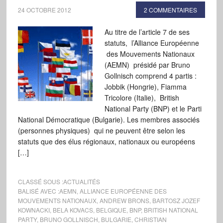
24 OCTOBRE 2012
2 COMMENTAIRES
Au titre de l’article 7 de ses
statuts, l’Alliance Européenne
des Mouvements Nationaux
(AEMN) présidé par Bruno
Gollnisch comprend 4 partis :
Jobbik (Hongrie), Fiamma
Tricolore (Italie), British
National Party (BNP) et le Parti
National Démocratique (Bulgarie). Les membres associés
(personnes physiques) qui ne peuvent être selon les
statuts que des élus régionaux, nationaux ou européens
[…]
CLASSÉ SOUS :
ACTUALITÉS
BALISÉ AVEC :
AEMN
,
ALLIANCE EUROPÉENNE DES
MOUVEMENTS NATIONAUX
,
ANDREW BRONS
,
BARTOSZ JOZEF
KOWNACKI
,
BELA KOVACS
,
BELGIQUE
,
BNP
,
BRITISH NATIONAL
PARTY
,
BRUNO GOLLNISCH
,
BULGARIE
,
CHRISTIAN