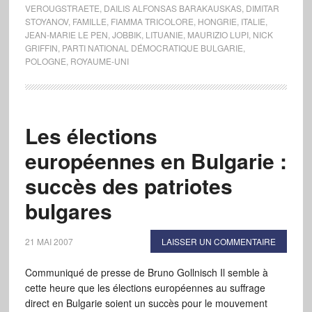
VEROUGSTRAETE
,
DAILIS ALFONSAS BARAKAUSKAS
,
DIMITAR
STOYANOV
,
FAMILLE
,
FIAMMA TRICOLORE
,
HONGRIE
,
ITALIE
,
JEAN-MARIE LE PEN
,
JOBBIK
,
LITUANIE
,
MAURIZIO LUPI
,
NICK
GRIFFIN
,
PARTI NATIONAL DÉMOCRATIQUE BULGARIE
,
POLOGNE
,
ROYAUME-UNI
Les élections
européennes en Bulgarie :
succès des patriotes
bulgares
21 MAI 2007
LAISSER UN COMMENTAIRE
Communiqué de presse de Bruno Gollnisch Il semble à
cette heure que les élections européennes au suffrage
direct en Bulgarie soient un succès pour le mouvement