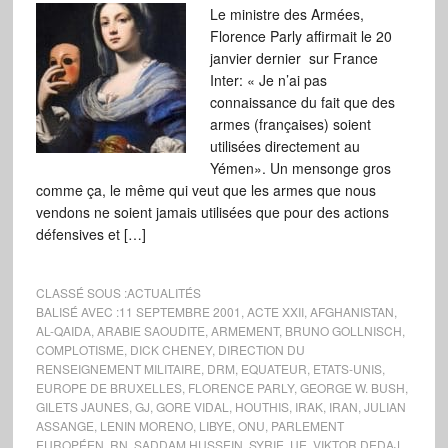
Le ministre des Armées,
Florence Parly affirmait le 20
janvier dernier sur France
Inter: « Je n’ai pas
connaissance du fait que des
armes (françaises) soient
utilisées directement au
Yémen». Un mensonge gros
comme ça, le même qui veut que les armes que nous
vendons ne soient jamais utilisées que pour des actions
défensives et […]
CLASSÉ SOUS :
ACTUALITÉS
BALISÉ AVEC :
11 SEPTEMBRE 2001
,
ACTE XXII
,
AFGHANISTAN
,
AL-QAIDA
,
ARABIE SAOUDITE
,
ARMEMENT
,
BRUNO GOLLNISCH
,
COMPLOTISME
,
DICK CHENEY
,
DIRECTION DU
RENSEIGNEMENT MILITAIRE
,
DRM
,
EQUATEUR
,
ETATS-UNIS
,
EUROPE DE BRUXELLES
,
FLORENCE PARLY
,
GEORGE W. BUSH
,
GILETS JAUNES
,
GJ
,
GORE VIDAL
,
HOUTHIS
,
IRAK
,
IRAN
,
JULIAN
ASSANGE
,
LENIN MORENO
,
LIBYE
,
ONU
,
PARLEMENT
EUROPÉEN
,
RN
,
SADDAM HUSSEIN
,
SYRIE
,
UE
,
VIKTOR DEDAJ
,