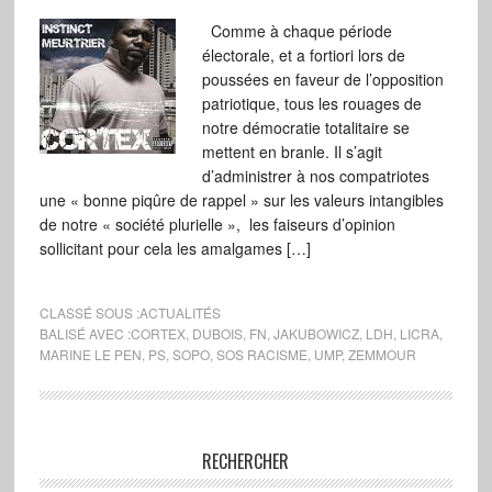
Comme à chaque période
électorale, et a fortiori lors de
poussées en faveur de l’opposition
patriotique, tous les rouages de
notre démocratie totalitaire se
mettent en branle. Il s’agit
d’administrer à nos compatriotes
une « bonne piqûre de rappel » sur les valeurs intangibles
de notre « société plurielle », les faiseurs d’opinion
sollicitant pour cela les amalgames […]
CLASSÉ SOUS :
ACTUALITÉS
BALISÉ AVEC :
CORTEX
,
DUBOIS
,
FN
,
JAKUBOWICZ
,
LDH
,
LICRA
,
MARINE LE PEN
,
PS
,
SOPO
,
SOS RACISME
,
UMP
,
ZEMMOUR
RECHERCHER