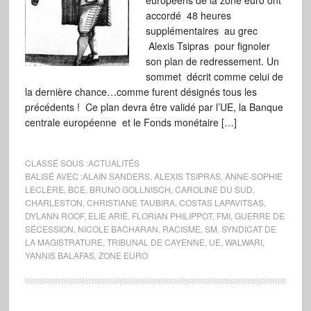
européens de la zone euro ont
accordé 48 heures
supplémentaires au grec
Alexis Tsipras pour fignoler
son plan de redressement. Un
sommet décrit comme celui de
la dernière chance…comme furent désignés tous les
précédents ! Ce plan devra être validé par l’UE, la Banque
centrale européenne et le Fonds monétaire […]
CLASSÉ SOUS :
ACTUALITÉS
BALISÉ AVEC :
ALAIN SANDERS
,
ALEXIS TSIPRAS
,
ANNE-SOPHIE
LECLÈRE
,
BCE
,
BRUNO GOLLNISCH
,
CAROLINE DU SUD
,
CHARLESTON
,
CHRISTIANE TAUBIRA
,
COSTAS LAPAVITSAS
,
DYLANN ROOF
,
ELIE ARIÉ
,
FLORIAN PHILIPPOT
,
FMI
,
GUERRE DE
SÉCESSION
,
NICOLE BACHARAN
,
RACISME
,
SM
,
SYNDICAT DE
LA MAGISTRATURE
,
TRIBUNAL DE CAYENNE
,
UE
,
WALWARI
,
YANNIS BALAFAS
,
ZONE EURO