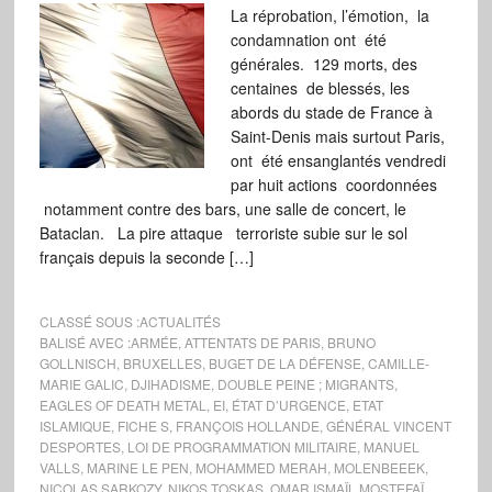
La réprobation, l’émotion, la
condamnation ont été
générales. 129 morts, des
centaines de blessés, les
abords du stade de France à
Saint-Denis mais surtout Paris,
ont été ensanglantés vendredi
par huit actions coordonnées
notamment contre des bars, une salle de concert, le
Bataclan. La pire attaque terroriste subie sur le sol
français depuis la seconde […]
CLASSÉ SOUS :
ACTUALITÉS
BALISÉ AVEC :
ARMÉE
,
ATTENTATS DE PARIS
,
BRUNO
GOLLNISCH
,
BRUXELLES
,
BUGET DE LA DÉFENSE
,
CAMILLE-
MARIE GALIC
,
DJIHADISME
,
DOUBLE PEINE ; MIGRANTS
,
EAGLES OF DEATH METAL
,
EI
,
ÉTAT D’URGENCE
,
ETAT
ISLAMIQUE
,
FICHE S
,
FRANÇOIS HOLLANDE
,
GÉNÉRAL VINCENT
DESPORTES
,
LOI DE PROGRAMMATION MILITAIRE
,
MANUEL
VALLS
,
MARINE LE PEN
,
MOHAMMED MERAH
,
MOLENBEEEK
,
NICOLAS SARKOZY
,
NIKOS TOSKAS
,
OMAR ISMAÏL MOSTEFAÏ
,