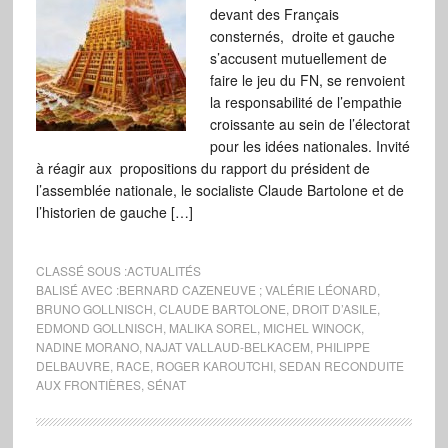
devant des Français
consternés, droite et gauche
s’accusent mutuellement de
faire le jeu du FN, se renvoient
la responsabilité de l’empathie
croissante au sein de l’électorat
pour les idées nationales. Invité
à réagir aux propositions du rapport du président de
l’assemblée nationale, le socialiste Claude Bartolone et de
l’historien de gauche […]
CLASSÉ SOUS :
ACTUALITÉS
BALISÉ AVEC :
BERNARD CAZENEUVE ; VALÉRIE LÉONARD
,
BRUNO GOLLNISCH
,
CLAUDE BARTOLONE
,
DROIT D’ASILE
,
EDMOND GOLLNISCH
,
MALIKA SOREL
,
MICHEL WINOCK
,
NADINE MORANO
,
NAJAT VALLAUD-BELKACEM
,
PHILIPPE
DELBAUVRE
,
RACE
,
ROGER KAROUTCHI
,
SEDAN RECONDUITE
AUX FRONTIÈRES
,
SÉNAT