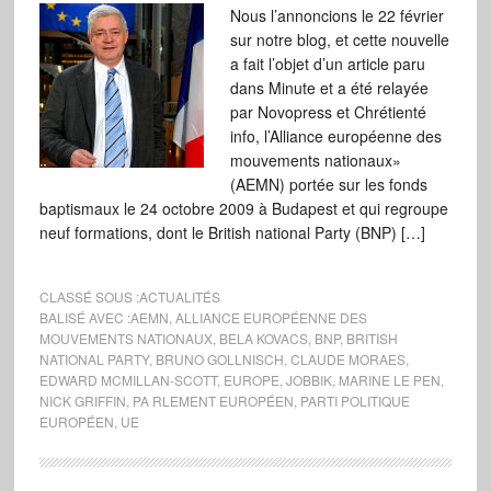
Nous l’annoncions le 22 février
sur notre blog, et cette nouvelle
a fait l’objet d’un article paru
dans Minute et a été relayée
par Novopress et Chrétienté
info, l’Alliance européenne des
mouvements nationaux»
(AEMN) portée sur les fonds
baptismaux le 24 octobre 2009 à Budapest et qui regroupe
neuf formations, dont le British national Party (BNP) […]
CLASSÉ SOUS :
ACTUALITÉS
BALISÉ AVEC :
AEMN
,
ALLIANCE EUROPÉENNE DES
MOUVEMENTS NATIONAUX
,
BELA KOVACS
,
BNP
,
BRITISH
NATIONAL PARTY
,
BRUNO GOLLNISCH
,
CLAUDE MORAES
,
EDWARD MCMILLAN-SCOTT
,
EUROPE
,
JOBBIK
,
MARINE LE PEN
,
NICK GRIFFIN
,
PA RLEMENT EUROPÉEN
,
PARTI POLITIQUE
EUROPÉEN
,
UE