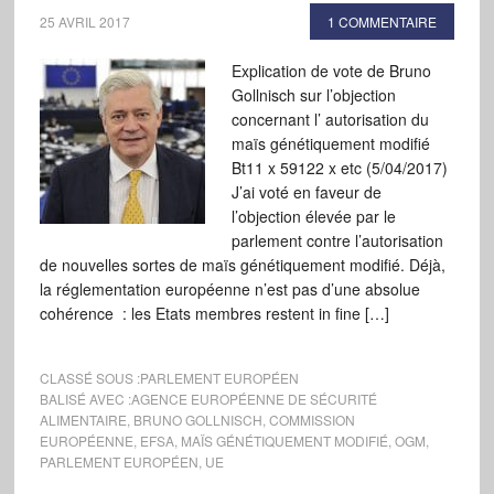
25 AVRIL 2017
1 COMMENTAIRE
Explication de vote de Bruno
Gollnisch sur l’objection
concernant l’ autorisation du
maïs génétiquement modifié
Bt11 x 59122 x etc (5/04/2017)
J’ai voté en faveur de
l’objection élevée par le
parlement contre l’autorisation
de nouvelles sortes de maïs génétiquement modifié. Déjà,
la réglementation européenne n’est pas d’une absolue
cohérence : les Etats membres restent in fine […]
CLASSÉ SOUS :
PARLEMENT EUROPÉEN
BALISÉ AVEC :
AGENCE EUROPÉENNE DE SÉCURITÉ
ALIMENTAIRE
,
BRUNO GOLLNISCH
,
COMMISSION
EUROPÉENNE
,
EFSA
,
MAÏS GÉNÉTIQUEMENT MODIFIÉ
,
OGM
,
PARLEMENT EUROPÉEN
,
UE