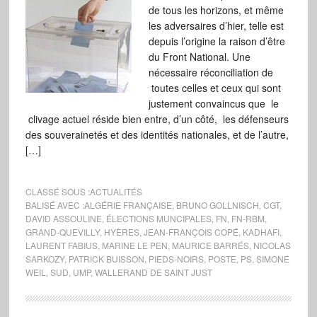
de tous les horizons, et même
les adversaires d’hier, telle est
depuis l’origine la raison d’être
du Front National. Une
nécessaire réconciliation de
toutes celles et ceux qui sont
justement convaincus que le
clivage actuel réside bien entre, d’un côté, les défenseurs
des souverainetés et des identités nationales, et de l’autre,
[…]
CLASSÉ SOUS :
ACTUALITÉS
BALISÉ AVEC :
ALGÉRIE FRANÇAISE
,
BRUNO GOLLNISCH
,
CGT
,
DAVID ASSOULINE
,
ÉLECTIONS MUNCIPALES
,
FN
,
FN-RBM
,
GRAND-QUEVILLY
,
HYÈRES
,
JEAN-FRANÇOIS COPÉ
,
KADHAFI
,
LAURENT FABIUS
,
MARINE LE PEN
,
MAURICE BARRÉS
,
NICOLAS
SARKOZY
,
PATRICK BUISSON
,
PIEDS-NOIRS
,
POSTE
,
PS
,
SIMONE
WEIL
,
SUD
,
UMP
,
WALLERAND DE SAINT JUST