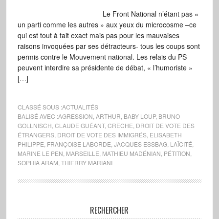
Le Front National n’étant pas «
un parti comme les autres » aux yeux du microcosme –ce
qui est tout à fait exact mais pas pour les mauvaises
raisons invoquées par ses détracteurs- tous les coups sont
permis contre le Mouvement national. Les relais du PS
peuvent interdire sa présidente de débat, « l’humoriste »
[…]
CLASSÉ SOUS :
ACTUALITÉS
BALISÉ AVEC :
AGRESSION
,
ARTHUR
,
BABY LOUP
,
BRUNO
GOLLNISCH
,
CLAUDE GUÉANT
,
CRÈCHE
,
DROIT DE VOTE DES
ÉTRANGERS
,
DROIT DE VOTE DES IMMIGRÉS
,
ELISABETH
PHILIPPE
,
FRANÇOISE LABORDE
,
JACQUES ESSBAG
,
LAÏCITÉ
,
MARINE LE PEN
,
MARSEILLE
,
MATHIEU MADÉNIAN
,
PÉTITION
,
SOPHIA ARAM
,
THIERRY MARIANI
RECHERCHER