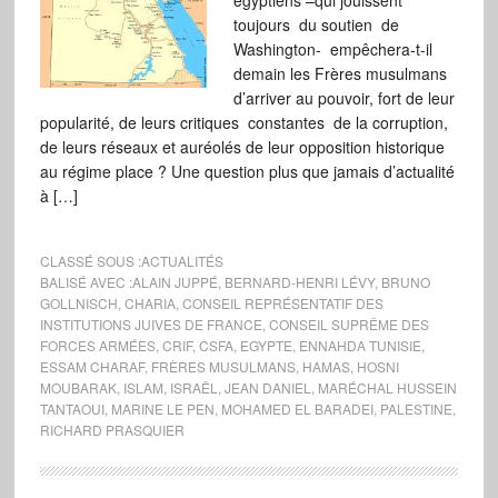
égyptiens –qui jouissent
toujours du soutien de
Washington- empêchera-t-il
demain les Frères musulmans
d’arriver au pouvoir, fort de leur
popularité, de leurs critiques constantes de la corruption,
de leurs réseaux et auréolés de leur opposition historique
au régime place ? Une question plus que jamais d’actualité
à […]
CLASSÉ SOUS :
ACTUALITÉS
BALISÉ AVEC :
ALAIN JUPPÉ
,
BERNARD-HENRI LÉVY
,
BRUNO
GOLLNISCH
,
CHARIA
,
CONSEIL REPRÉSENTATIF DES
INSTITUTIONS JUIVES DE FRANCE
,
CONSEIL SUPRÊME DES
FORCES ARMÉES
,
CRIF
,
CSFA
,
EGYPTE
,
ENNAHDA TUNISIE
,
ESSAM CHARAF
,
FRÈRES MUSULMANS
,
HAMAS
,
HOSNI
MOUBARAK
,
ISLAM
,
ISRAËL
,
JEAN DANIEL
,
MARÉCHAL HUSSEIN
TANTAOUI
,
MARINE LE PEN
,
MOHAMED EL BARADEI
,
PALESTINE
,
RICHARD PRASQUIER