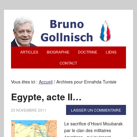
ARTICLES
BIOGRAPHIE
DOCTRINE
LIENS
CONTACT
Vous êtes ici :
Accueil
/
Archives pour Ennahda Tunisie
Egypte, acte II…
23 NOVEMBRE 2011
LAISSER UN COMMENTAIRE
Le sacrifice d’Hosni Moubarak
par le clan des militaires