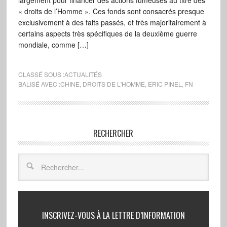
largement pour financer des actions fumeuses au titre des
« droits de l’Homme ». Ces fonds sont consacrés presque
exclusivement à des faits passés, et très majoritairement à
certains aspects très spécifiques de la deuxième guerre
mondiale, comme […]
CLASSÉ SOUS :
ACTUALITÉS
BALISÉ AVEC :
CHINE
,
DROITS DE L'HOMME
,
ERIC PINEL
,
FN
RECHERCHER
INSCRIVEZ-VOUS À LA LETTRE D’INFORMATION