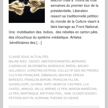
Macron mais à moins de trois
semaines du premier tour de la
présidentielle, Libération
ressort sa traditionnelle pétition
du monde de la Culture visant à
faire barrage au Front National.
Une mobilisation des bobos, des rebelles en carton pâte,
des chouchous du système médiatique. Artistes
bénéficiaires des […]
CLASSÉ SOUS :
ACTUALITÉS
BALISÉ AVEC :
'UNODC
,
ABSTENTIONNISTES
,
BERNARD
CAZENEUVE
,
BILDERBERG
,
BORDEAUX
,
BRÉSIL
,
BRUNO
GOLLNISCH
,
CHRISTIAN ESTROSI
,
COLLECTIF DES 500 FRÈRES
,
CULTURE FRANÇAISE
,
EMMANUEL MACRON
,
ERICKA
BAREIGTS
,
FRANÇOIS BAROIN
,
FRANÇOIS FILLON
,
GUADELOUPE
,
GUYANE
,
HAÏTI
,
HENRI DE CASTRIES
,
LUC
CHATEL
,
MANUEL VALLS
,
MARINE LE PEN
,
MARION MARÉCHAL-
LE PEN
,
MARTINIQUE
,
MATTHIAS FEKL.
,
NKM
,
OLIVIER GOUDET
,
PÉTITION ANTI FN
,
SURINAM
,
THÉORIE DU GENRE