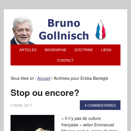
ARTICLES
BIOGRAPHIE
DOCTRINE
LIENS
CONTACT
Vous êtes ici :
Accueil
/
Archives pour Ericka Bareigts
Stop ou encore?
3 AVRIL 2017
4 COMMENTAIRES
« Il n’y pas de culture
française » selon Emmanuel