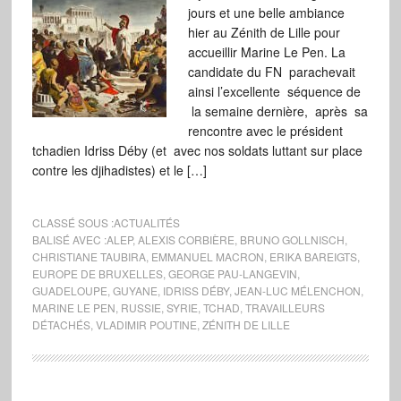
jours et une belle ambiance
hier au Zénith de Lille pour
accueillir Marine Le Pen. La
candidate du FN parachevait
ainsi l’excellente séquence de
la semaine dernière, après sa
rencontre avec le président
tchadien Idriss Déby (et avec nos soldats luttant sur place
contre les djihadistes) et le […]
CLASSÉ SOUS :
ACTUALITÉS
BALISÉ AVEC :
ALEP
,
ALEXIS CORBIÈRE
,
BRUNO GOLLNISCH
,
CHRISTIANE TAUBIRA
,
EMMANUEL MACRON
,
ERIKA BAREIGTS
,
EUROPE DE BRUXELLES
,
GEORGE PAU-LANGEVIN
,
GUADELOUPE
,
GUYANE
,
IDRISS DÉBY
,
JEAN-LUC MÉLENCHON
,
MARINE LE PEN
,
RUSSIE
,
SYRIE
,
TCHAD
,
TRAVAILLEURS
DÉTACHÉS
,
VLADIMIR POUTINE
,
ZÉNITH DE LILLE