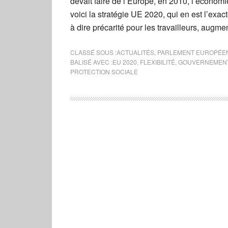
devait faire de l’Europe, en 2010, l’économ
voici la stratégie UE 2020, qui en est l’exac
à dire précarité pour les travailleurs, augme
CLASSÉ SOUS :
ACTUALITÉS
,
PARLEMENT EUROPÉE
BALISÉ AVEC :
EU 2020
,
FLEXIBILITÉ
,
GOUVERNEMEN
PROTECTION SOCIALE