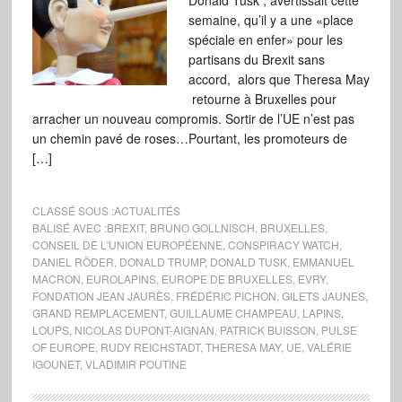
Donald Tusk , avertissait cette
semaine, qu’il y a une «place
spéciale en enfer» pour les
partisans du Brexit sans
accord, alors que Theresa May
retourne à Bruxelles pour
arracher un nouveau compromis. Sortir de l’UE n’est pas
un chemin pavé de roses…Pourtant, les promoteurs de
[…]
CLASSÉ SOUS :
ACTUALITÉS
BALISÉ AVEC :
BREXIT
,
BRUNO GOLLNISCH
,
BRUXELLES
,
CONSEIL DE L'UNION EUROPÉENNE
,
CONSPIRACY WATCH
,
DANIEL RÖDER
,
DONALD TRUMP
,
DONALD TUSK
,
EMMANUEL
MACRON
,
EUROLAPINS
,
EUROPE DE BRUXELLES
,
EVRY
,
FONDATION JEAN JAURÈS
,
FRÉDÉRIC PICHON
,
GILETS JAUNES
,
GRAND REMPLACEMENT
,
GUILLAUME CHAMPEAU
,
LAPINS
,
LOUPS
,
NICOLAS DUPONT-AIGNAN
,
PATRICK BUISSON
,
PULSE
OF EUROPE
,
RUDY REICHSTADT
,
THERESA MAY
,
UE
,
VALÉRIE
IGOUNET
,
VLADIMIR POUTINE