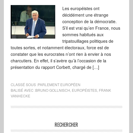
Les européistes ont
décidément une étrange
conception de la démocratie.
S’il est vrai qu’en France, nous
sommes habitués aux
tripatouillages politiques de
toutes sortes, et notamment électoraux, force est de
constater que les eurocrates n’ont rien à envier à nos
charcutiers. En effet, il s’avère qu’à l’occasion de la
présentation du rapport Corbett, chargé de […]
CLASSÉ SOUS :
PARLEMENT EUROPÉEN
BALISÉ AVEC :
BRUNO GOLLNISCH
,
EUROPÉISTES
,
FRANK
VANHECKE
RECHERCHER