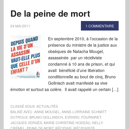
De la peine de mort
24 MAI 2011
1 COMMENTAIRE
En septembre 2010, à l’occasion de la
présence du ministre de la justice aux
obsèques de Natacha Mougel,
assassinée par un récidiviste
condamné à 10 ans de prison, et qui
avait bénéficié d’une libération
conditionnelle au bout de cinq, Bruno
Gollnisch avait manifesté sa vive
émotion et surtout sa colère. Il avait rappelé un certain […]
CLASSÉ SOUS :
ACTUALITÉS
BALISÉ AVEC :
ANNE MOUGEL
,
ANNE-LORRAINE SCHMITT
DUTROUX
,
BRUNO GOLLNISCH
,
EVRARD
,
FOURNIRET
,
JACQUES VERGÈS
,
MARIE-CHRISTINE HODEAU
,
NELLY
CRÉMEL
,
PEINE DE MORT
,
RÉCIDIVE
,
RÉCIDIVISTE