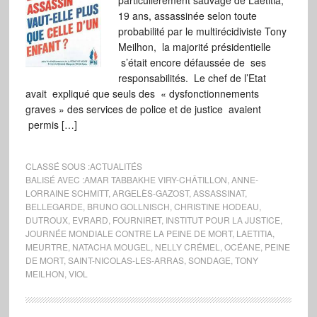
particulièrement sauvage de Laetitia,
19 ans, assassinée selon toute
probabilité par le multirécidiviste Tony
Meilhon, la majorité présidentielle
s’était encore défaussée de ses
responsabilités. Le chef de l’Etat
avait expliqué que seuls des « dysfonctionnements
graves » des services de police et de justice avaient
permis […]
CLASSÉ SOUS :
ACTUALITÉS
BALISÉ AVEC :
AMAR TABBAKHE VIRY-CHÂTILLON
,
ANNE-
LORRAINE SCHMITT
,
ARGELÈS-GAZOST
,
ASSASSINAT
,
BELLEGARDE
,
BRUNO GOLLNISCH
,
CHRISTINE HODEAU
,
DUTROUX
,
EVRARD
,
FOURNIRET
,
INSTITUT POUR LA JUSTICE
,
JOURNÉE MONDIALE CONTRE LA PEINE DE MORT
,
LAETITIA
,
MEURTRE
,
NATACHA MOUGEL
,
NELLY CRÉMEL
,
OCÉANE
,
PEINE
DE MORT
,
SAINT-NICOLAS-LES-ARRAS
,
SONDAGE
,
TONY
MEILHON
,
VIOL