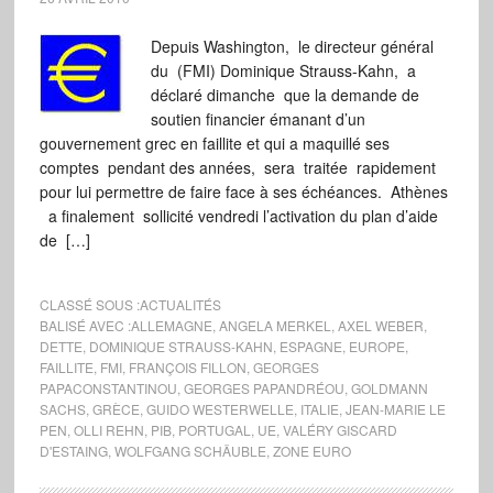
Depuis Washington, le directeur général
du (FMI) Dominique Strauss-Kahn, a
déclaré dimanche que la demande de
soutien financier émanant d’un
gouvernement grec en faillite et qui a maquillé ses
comptes pendant des années, sera traitée rapidement
pour lui permettre de faire face à ses échéances. Athènes
a finalement sollicité vendredi l’activation du plan d’aide
de […]
CLASSÉ SOUS :
ACTUALITÉS
BALISÉ AVEC :
ALLEMAGNE
,
ANGELA MERKEL
,
AXEL WEBER
,
DETTE
,
DOMINIQUE STRAUSS-KAHN
,
ESPAGNE
,
EUROPE
,
FAILLITE
,
FMI
,
FRANÇOIS FILLON
,
GEORGES
PAPACONSTANTINOU
,
GEORGES PAPANDRÉOU
,
GOLDMANN
SACHS
,
GRÈCE
,
GUIDO WESTERWELLE
,
ITALIE
,
JEAN-MARIE LE
PEN
,
OLLI REHN
,
PIB
,
PORTUGAL
,
UE
,
VALÉRY GISCARD
D'ESTAING
,
WOLFGANG SCHÄUBLE
,
ZONE EURO