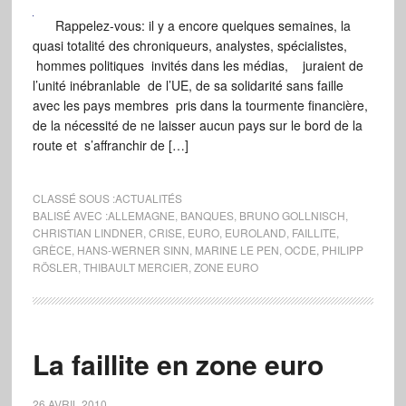
Rappelez-vous: il y a encore quelques semaines, la
quasi totalité des chroniqueurs, analystes, spécialistes,
hommes politiques invités dans les médias, juraient de
l’unité inébranlable de l’UE, de sa solidarité sans faille
avec les pays membres pris dans la tourmente financière,
de la nécessité de ne laisser aucun pays sur le bord de la
route et s’affranchir de […]
CLASSÉ SOUS :
ACTUALITÉS
BALISÉ AVEC :
ALLEMAGNE
,
BANQUES
,
BRUNO GOLLNISCH
,
CHRISTIAN LINDNER
,
CRISE
,
EURO
,
EUROLAND
,
FAILLITE
,
GRÈCE
,
HANS-WERNER SINN
,
MARINE LE PEN
,
OCDE
,
PHILIPP
RÖSLER
,
THIBAULT MERCIER
,
ZONE EURO
La faillite en zone euro
26 AVRIL 2010