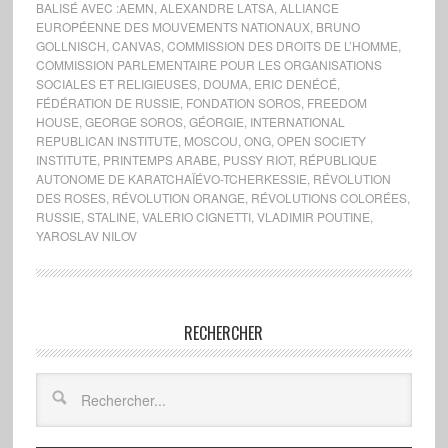
BALISÉ AVEC :
AEMN
,
ALEXANDRE LATSA
,
ALLIANCE
EUROPÉENNE DES MOUVEMENTS NATIONAUX
,
BRUNO
GOLLNISCH
,
CANVAS
,
COMMISSION DES DROITS DE L’HOMME
,
COMMISSION PARLEMENTAIRE POUR LES ORGANISATIONS
SOCIALES ET RELIGIEUSES
,
DOUMA
,
ERIC DENÉCÉ
,
FÉDÉRATION DE RUSSIE
,
FONDATION SOROS
,
FREEDOM
HOUSE
,
GEORGE SOROS
,
GÉORGIE
,
INTERNATIONAL
REPUBLICAN INSTITUTE
,
MOSCOU
,
ONG
,
OPEN SOCIETY
INSTITUTE
,
PRINTEMPS ARABE
,
PUSSY RIOT
,
RÉPUBLIQUE
AUTONOME DE KARATCHAÏÉVO-TCHERKESSIE
,
RÉVOLUTION
DES ROSES
,
RÉVOLUTION ORANGE
,
RÉVOLUTIONS COLORÉES
,
RUSSIE
,
STALINE
,
VALERIO CIGNETTI
,
VLADIMIR POUTINE
,
YAROSLAV NILOV
RECHERCHER