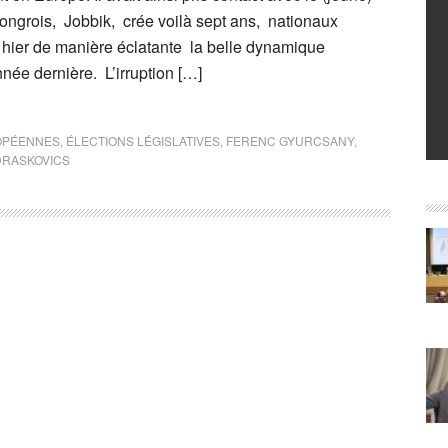
 hongrois, Jobbik, crée voilà sept ans, nationaux
 hier de manière éclatante la belle dynamique
nnée dernière. L’irruption […]
OPÉENNES
,
ÉLECTIONS LÉGISLATIVES
,
FERENC GYURCSANY
,
DRASKOVICS