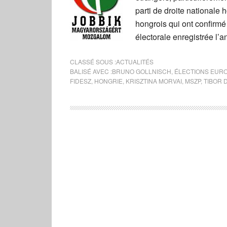
parti de droite nationale
hongrois qui ont confirmé
électorale enregistrée l’a
CLASSÉ SOUS :
ACTUALITÉS
BALISÉ AVEC :
BRUNO GOLLNISCH
,
ÉLECTIONS EUR
FIDESZ
,
HONGRIE
,
KRISZTINA MORVAI
,
MSZP
,
TIBOR 