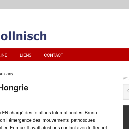
INE
LIENS
CONTACT
urcsany
 Hongrie
u FN chargé des relations internationales, Bruno
ntion l’émergence des mouvements patriotiques
t en Europe. Il avait ainsi pris contact avec le (jeune)