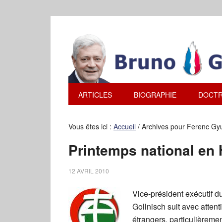
ARTICLES
BIOGRAPHIE
DOCTR
Vous êtes ici :
Accueil
/
Archives pour Ferenc Gy
Printemps national en
12 AVRIL 2010
Vice-président exécutif d
Gollnisch suit avec atte
étrangers, particulièremen