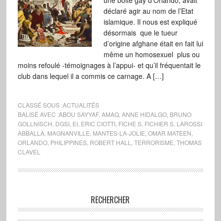
une boite gay d’Orlando, avait
déclaré agir au nom de l’Etat
islamique. Il nous est expliqué
désormais que le tueur
d’origine afghane était en fait lui
même un homosexuel plus ou
moins refoulé -témoignages à l’appui- et qu’il fréquentait le
club dans lequel il a commis ce carnage. A […]
CLASSÉ SOUS :
ACTUALITÉS
BALISÉ AVEC :
ABOU SAYYAF
,
AMAQ
,
ANNE HIDALGO
,
BRUNO
GOLLNISCH
,
DGSI
,
EI
,
ERIC CIOTTI
,
FICHE S
,
FICHIER S
,
LAROSSI
ABBALLA
,
MAGNANVILLE
,
MANTES-LA-JOLIE
,
OMAR MATEEN
,
ORLANDO
,
PHILIPPINES
,
ROBERT HALL
,
TERRORISME
,
THOMAS
CLAVEL
RECHERCHER