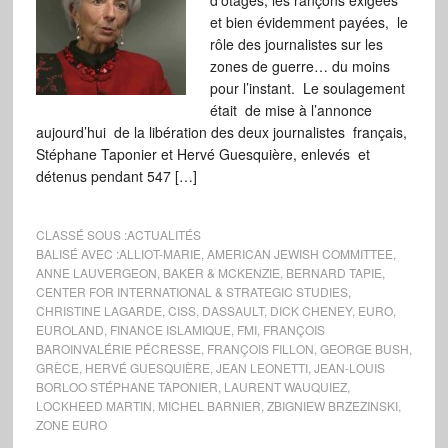
d’otages, les rançons exigées
et bien évidemment payées, le
rôle des journalistes sur les
zones de guerre… du moins
pour l’instant. Le soulagement
était de mise à l’annonce
aujourd’hui de la libération des deux journalistes français,
Stéphane Taponier et Hervé Guesquière, enlevés et
détenus pendant 547 […]
CLASSÉ SOUS :
ACTUALITÉS
BALISÉ AVEC :
ALLIOT-MARIE
,
AMERICAN JEWISH COMMITTEE
,
ANNE LAUVERGEON
,
BAKER & MCKENZIE
,
BERNARD TAPIE
,
CENTER FOR INTERNATIONAL & STRATEGIC STUDIES
,
CHRISTINE LAGARDE
,
CISS
,
DASSAULT
,
DICK CHENEY
,
EURO
,
EUROLAND
,
FINANCE ISLAMIQUE
,
FMI
,
FRANÇOIS
BAROINVALÉRIE PÉCRESSE
,
FRANÇOIS FILLON
,
GEORGE BUSH
,
GRÈCE
,
HERVÉ GUESQUIÈRE
,
JEAN LEONETTI
,
JEAN-LOUIS
BORLOO STÉPHANE TAPONIER
,
LAURENT WAUQUIEZ
,
LOCKHEED MARTIN
,
MICHEL BARNIER
,
ZBIGNIEW BRZEZINSKI
,
ZONE EURO