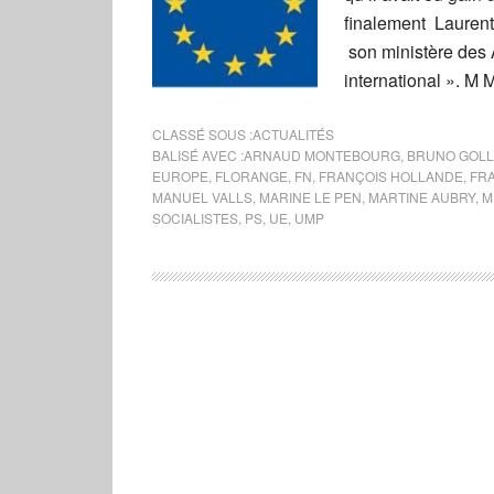
finalement Laurent 
son ministère des 
international ». M
CLASSÉ SOUS :
ACTUALITÉS
BALISÉ AVEC :
ARNAUD MONTEBOURG
,
BRUNO GOLL
EUROPE
,
FLORANGE
,
FN
,
FRANÇOIS HOLLANDE
,
FR
MANUEL VALLS
,
MARINE LE PEN
,
MARTINE AUBRY
,
M
SOCIALISTES
,
PS
,
UE
,
UMP