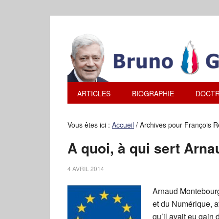
ARTICLES
BIOGRAPHIE
DOCTR
Vous êtes ici :
Accueil
/
Archives pour François
A quoi, à qui sert Arn
4 AVRIL 2014
Arnaud Montebourg,
et du Numérique, a
qu’il avait eu gain