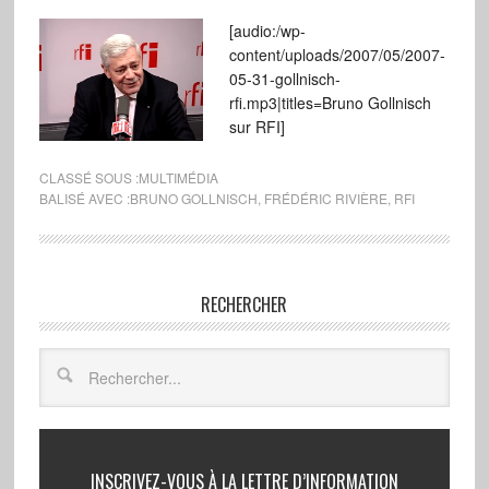
[audio:/wp-
content/uploads/2007/05/2007-
05-31-gollnisch-
rfi.mp3|titles=Bruno Gollnisch
sur RFI]
CLASSÉ SOUS :
MULTIMÉDIA
BALISÉ AVEC :
BRUNO GOLLNISCH
,
FRÉDÉRIC RIVIÈRE
,
RFI
RECHERCHER
INSCRIVEZ-VOUS À LA LETTRE D’INFORMATION